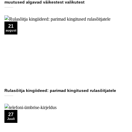
muutused algavad väikestest valikutest
21
august
Rulasõitja kingiideed: parimad kingitused rulasõitjatele
27
Juuli