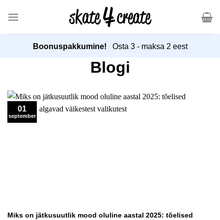
Otse
sisu
juurde
Boonuspakkumine!
Osta 3 - maksa 2 eest
Blogi
01
september
Miks on jätkusuutlik mood oluline aastal 2025: tõelised