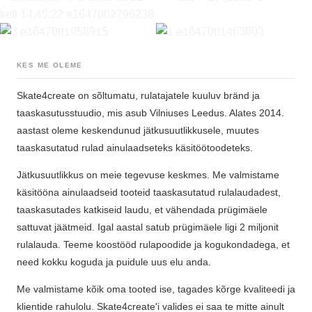
KES ME OLEME
Skate4create on sõltumatu, rulatajatele kuuluv bränd ja
taaskasutusstuudio, mis asub Vilniuses Leedus. Alates 2014.
aastast oleme keskendunud jätkusuutlikkusele, muutes
taaskasutatud rulad ainulaadseteks käsitöötoodeteks.
Jätkusuutlikkus on meie tegevuse keskmes. Me valmistame
käsitööna ainulaadseid tooteid taaskasutatud rulalaudadest,
taaskasutades katkiseid laudu, et vähendada prügimäele
sattuvat jäätmeid. Igal aastal satub prügimäele ligi 2 miljonit
rulalauda. Teeme koostööd rulapoodide ja kogukondadega, et
need kokku koguda ja puidule uus elu anda.
Me valmistame kõik oma tooted ise, tagades kõrge kvaliteedi ja
klientide rahulolu. Skate4create'i valides ei saa te mitte ainult