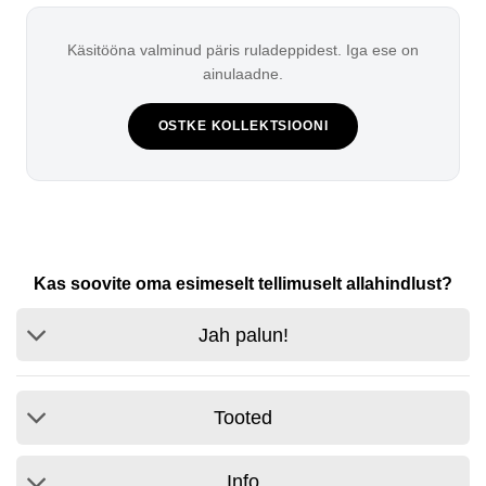
Käsitööna valminud päris ruladeppidest. Iga ese on
ainulaadne.
OSTKE KOLLEKTSIOONI
Kas soovite oma esimeselt tellimuselt allahindlust?
Jah palun!
Tooted
Info