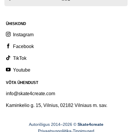
ÜHISKOND
Instagram
Facebook
TikTok
Youtube
VÕTA ÜHENDUST
info@skate4create.com
Kaminkelio g. 15, Vilnius, 02182 Vilniaus m. sav.
Autoriõigus 2014–2026 ©
Skate4create
Privaatsuspoliitika
-
Tingimused