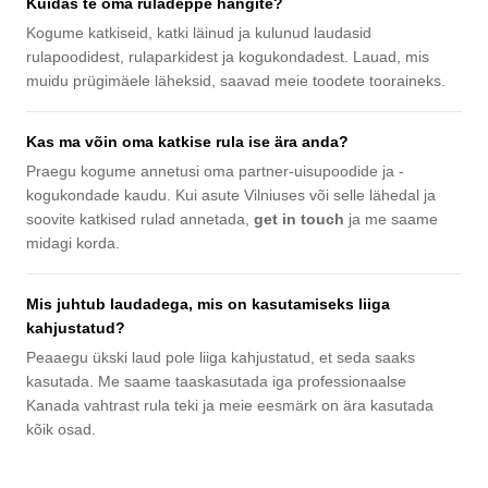
Kuidas te oma ruladeppe hangite?
Kogume katkiseid, katki läinud ja kulunud laudasid
rulapoodidest, rulaparkidest ja kogukondadest. Lauad, mis
muidu prügimäele läheksid, saavad meie toodete tooraineks.
Kas ma võin oma katkise rula ise ära anda?
Praegu kogume annetusi oma partner-uisupoodide ja -
kogukondade kaudu. Kui asute Vilniuses või selle lähedal ja
soovite katkised rulad annetada,
get in touch
ja me saame
midagi korda.
Mis juhtub laudadega, mis on kasutamiseks liiga
kahjustatud?
Peaaegu ükski laud pole liiga kahjustatud, et seda saaks
kasutada. Me saame taaskasutada iga professionaalse
Kanada vahtrast rula teki ja meie eesmärk on ära kasutada
kõik osad.