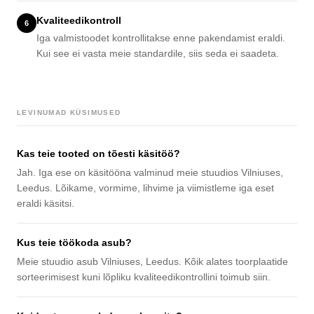
Kvaliteedikontroll
6
Iga valmistoodet kontrollitakse enne pakendamist eraldi.
Kui see ei vasta meie standardile, siis seda ei saadeta.
LEVINUMAD KÜSIMUSED
Kas teie tooted on tõesti käsitöö?
Jah. Iga ese on käsitööna valminud meie stuudios Vilniuses,
Leedus. Lõikame, vormime, lihvime ja viimistleme iga eset
eraldi käsitsi.
Kus teie töökoda asub?
Meie stuudio asub Vilniuses, Leedus. Kõik alates toorplaatide
sorteerimisest kuni lõpliku kvaliteedikontrollini toimub siin.