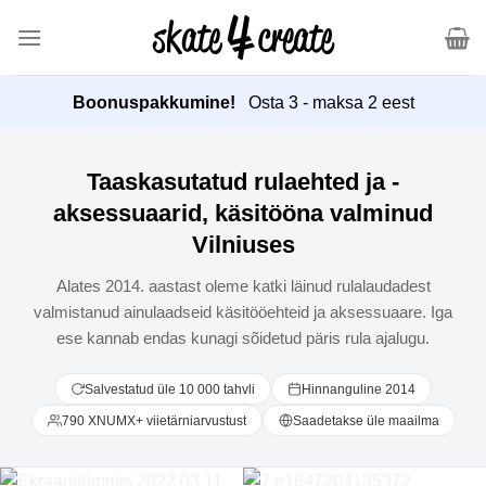
Otse
sisu
juurde
Boonuspakkumine!
Osta 3 - maksa 2 eest
Taaskasutatud rulaehted ja -
aksessuaarid, käsitööna valminud
Vilniuses
Alates 2014. aastast oleme katki läinud rulalaudadest
valmistanud ainulaadseid käsitööehteid ja aksessuaare. Iga
ese kannab endas kunagi sõidetud päris rula ajalugu.
Salvestatud üle 10 000 tahvli
Hinnanguline 2014
790 XNUMX+ viietärniarvustust
Saadetakse üle maailma