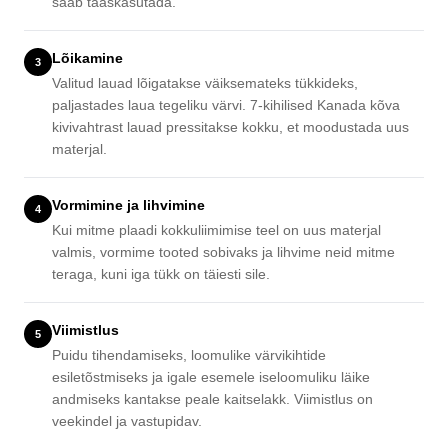
saab taaskasutada.
Lõikamine
3
Valitud lauad lõigatakse väiksemateks tükkideks,
paljastades laua tegeliku värvi. 7-kihilised Kanada kõva
kivivahtrast lauad pressitakse kokku, et moodustada uus
materjal.
Vormimine ja lihvimine
4
Kui mitme plaadi kokkuliimimise teel on uus materjal
valmis, vormime tooted sobivaks ja lihvime neid mitme
teraga, kuni iga tükk on täiesti sile.
Viimistlus
5
Puidu tihendamiseks, loomulike värvikihtide
esiletõstmiseks ja igale esemele iseloomuliku läike
andmiseks kantakse peale kaitselakk. Viimistlus on
veekindel ja vastupidav.