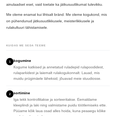
ainulaadset eset, vaid toetate ka jätkusuutlikumat tulevikku.
Me oleme enamat kui lihtsalt bränd. Me oleme kogukond, mis
on pühendunud jätkusuutlikkusele, meisterlikkusele ja
rulakultuuri tähistamisele.
KUIDAS ME SEDA TEEME
kogumine
1
Kogume katkised ja annetatud ruladepid rulapoodidest,
rulaparkidest ja laiemalt rulakogukonnalt. Lauad, mis
muidu prügimäele läheksid, jõuavad meie stuudiosse.
sortimine
2
Iga tekk kontrollitakse ja sorteeritakse. Eemaldame
kleeplindi ja laki ning valmistame puidu töötlemiseks ette.
Püüame kõik laua osad alles hoida, kuna peaaegu kõike