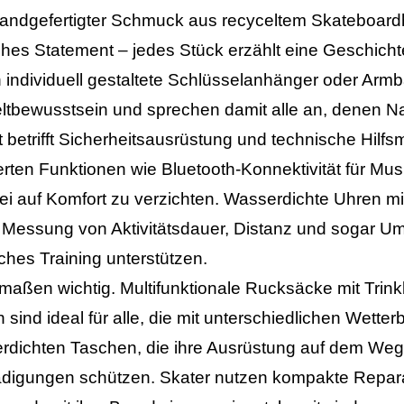
andgefertigter Schmuck aus recyceltem Skateboardh
es Statement – ​​jedes Stück erzählt eine Geschich
 individuell gestaltete Schlüsselanhänger oder Arm
ltbewusstsein und sprechen damit alle an, denen Nach
etrifft Sicherheitsausrüstung und technische Hilfsmitt
ierten Funktionen wie Bluetooth-Konnektivität für Mus
i auf Komfort zu verzichten. Wasserdichte Uhren m
ise Messung von Aktivitätsdauer, Distanz und soga
hes Training unterstützen.
maßen wichtig. Multifunktionale Rucksäcke mit Trin
sind ideal für alle, die mit unterschiedlichen Wet
erdichten Taschen, die ihre Ausrüstung auf dem Weg 
igungen schützen. Skater nutzen kompakte Reparat