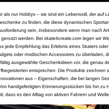
 als nur Hobbys – sie sind ein Lebensstil, der auf 
schenke zu finden, die diese dynamischen Sportarte
usforderung sein, insbesondere wenn man nach Artik
genutzt werden. Bei skate4create.com legen wir Wert 
 dass jede Empfehlung das Erlebnis eines Skaters ode
dgets oder modischen Accessoires zu überladen, di
rgfältig ausgewählte Geschenkideen vor, die genau 
fbegeisterten entsprechen. Die Produkte zeichnen si
nnovationen aus – Eigenschaften, die bei langen Ses
Von handgefertigten Erinnerungsstücken bis hin zu 
, dass es den Alltag von aktiven Fahrern und Welle