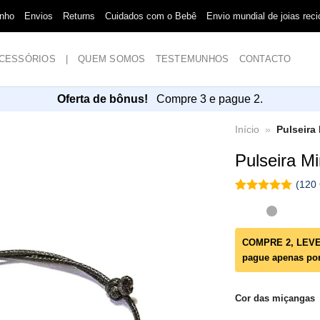
anho
Envios
Returns
Cuidados com o Bebê
Envio mundial de joias re
CESSÓRIOS
|
QUEM SOMOS​
TESTEMUNHOS
CONTACTO
Oferta de bônus!
Compre 3 e pague 2.
Início
»
Pulseira
Pulseira Mi
(
120
classificado
120
4.96
é
baseado
fora de 5
COMPRE 2, LEVE 1
classificações
pague apenas por
de clientes
Cor das miçangas