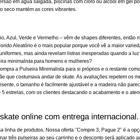
ersão em água salgada, piscinas com cloro ou álcool em gel p
 seco mantém as cores vibrantes.
ório, Azul, Verde e Vermelho – vêm de shapes diferentes, ent
orido Aleatório é o mais popular porque você vê a maior varie
niformes, mas ainda revelam listras inesperadas quando a luz 
ira minimalista para homens e mulheres?
ompra a Pulseira Minimalista para si próprios e o restante com
mãe que costumava andar de skate. As avaliações repetem os 
resente, o tamanho é facilmente ajustável e a madeira não pare
 5 estrelas, com os clientes destacando o acabamento e o aten
skate online com entrega internacional.
sa linha de produtos. Nossa oferta "Compre 3, Pague 2" é a opç
nar três pulseiras ao seu carrinho e o desconto será aplicado 