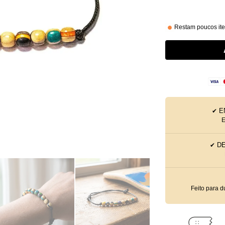
Restam poucos it
E
✔
E
D
✔
Feito para d