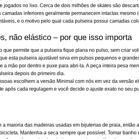
jogados no lixo. Cerca de dois milhões de skates são descarta
 as camadas inferiores geralmente permanecem intactas mesmo q
ntáveis, e o motivo pelo qual cada pulseira possui camadas col
 não elástico – por que isso importa
o que permite que a pulseira fique plana no pulso, sem criar 
 que esta pulseira ajustável sirva em pulsos pequenos e grande
e a mão por dentro e puxe para abri-la. A peça inteira pesa me
seira depois do primeiro dia.
pessoas escolhem a versão Minimal com nós em vez da versão e
e após cada regulagem e você decide o ajuste exato no seu pul
a maioria das madeiras usadas em bijuterias de praia, então a
icicleta. Mantenha-a seca sempre que possível. Tomar banho d