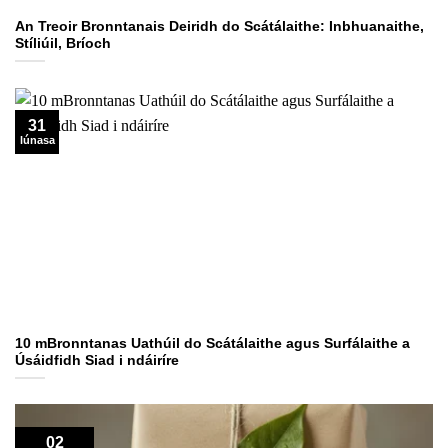
An Treoir Bronntanais Deiridh do Scátálaithe: Inbhuanaithe,
Stíliúil, Bríoch
31
lúnasa
10 mBronntanas Uathúil do Scátálaithe agus Surfálaithe a
Úsáidfidh Siad i ndáiríre
02