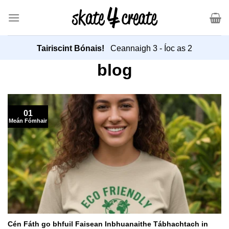
Scipeáil
chuig
ábhar
Tairiscint Bónais!
Ceannaigh 3 - Íoc as 2
blog
01
Meán Fómhair
Cén Fáth go bhfuil Faisean Inbhuanaithe Tábhachtach in