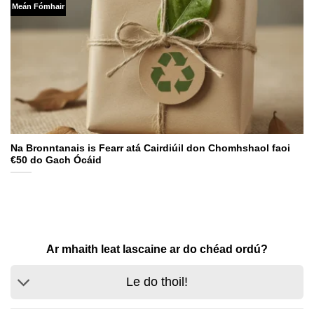
Meán Fómhair
Na Bronntanais is Fearr atá Cairdiúil don Chomhshaol faoi
€50 do Gach Ócáid
Ar mhaith leat lascaine ar do chéad ordú?
Le do thoil!