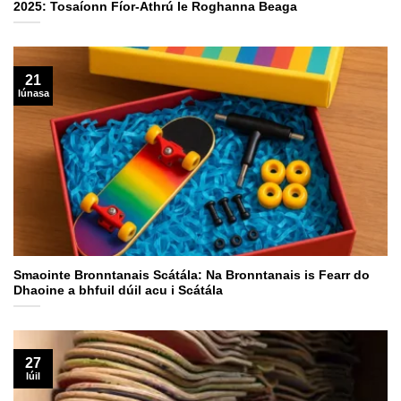
2025: Tosaíonn Fíor-Athrú le Roghanna Beaga
21
lúnasa
Smaointe Bronntanais Scátála: Na Bronntanais is Fearr do
Dhaoine a bhfuil dúil acu i Scátála
27
Iúil