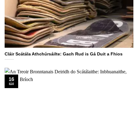
Cláir Scátála Athchúrsáilte: Gach Rud is Gá Duit a Fhios
16
Iúil