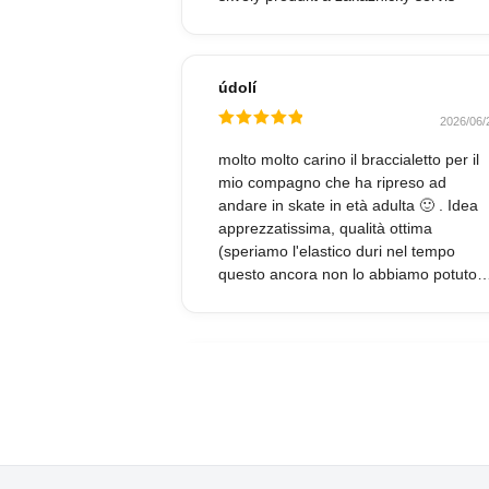
údolí
2026/06/
Hodnocené
5
z 5
molto molto carino il braccialetto per il
mio compagno che ha ripreso ad
andare in skate in età adulta 🙂 . Idea
apprezzatissima, qualità ottima
(speriamo l'elastico duri nel tempo
questo ancora non lo abbiamo potuto
valutare)