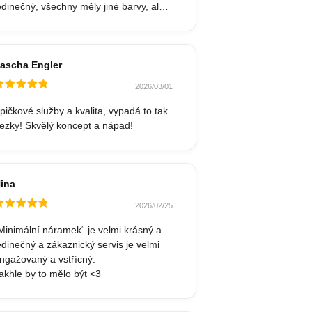
edinečný, všechny měly jiné barvy, ale
yly stejně krásné. Doprava byla docela
ychlá a náramky přišly v pěkné malé
rabičce, která darování velmi
snadnila.
ascha Engler
oporučil bych každému, kdo váhá
2026/03/01
ebo pochybuje, aby si objednal, budete
odnocené
hromeni.
z 5
pičkové služby a kvalita, vypadá to tak
ezky! Skvělý koncept a nápad!
ina
2026/02/25
odnocené
z 5
Minimální náramek“ je velmi krásný a
edinečný a zákaznický servis je velmi
ngažovaný a vstřícný.
akhle by to mělo být <3