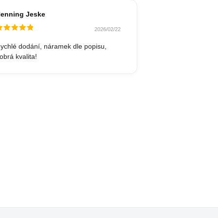
enning Jeske
2026/02/22
odnocené
z 5
ychlé dodání, náramek dle popisu,
obrá kvalita!