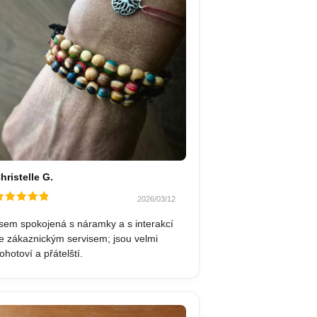
hristelle G.
2026/03/12
odnocené
z 5
sem spokojená s náramky a s interakcí
e zákaznickým servisem; jsou velmi
ohotoví a přátelští.