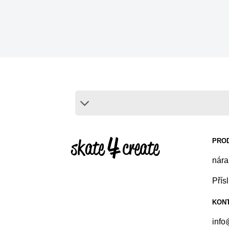
PRO
nár
Přís
KONT
info