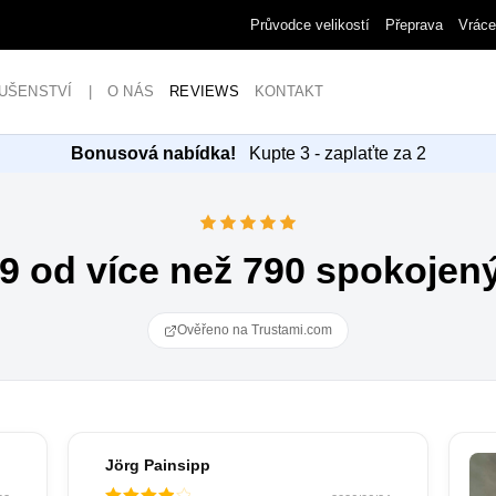
Průvodce velikostí
Přeprava
Vráce
UŠENSTVÍ
|
O NÁS
REVIEWS
KONTAKT
Bonusová nabídka!
Kupte 3 - zaplaťte za 2
9 od více než 790 spokojen
Ověřeno na Trustami.com
Jörg Painsipp