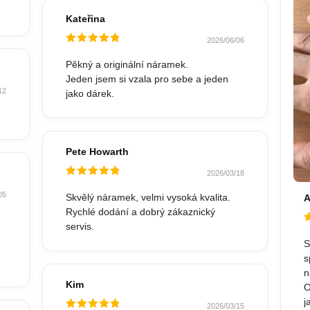
Kateřina
2026/06/06
Hodnocené
5
z 5
Pěkný a originální náramek.
Jeden jsem si vzala pro sebe a jeden
12
jako dárek.
Pete Howarth
2026/03/18
Hodnocené
5
z 5
05
Skvělý náramek, velmi vysoká kvalita.
A
Rychlé dodání a dobrý zákaznický
servis.
H
5
S
s
n
Kim
O
j
2026/03/15