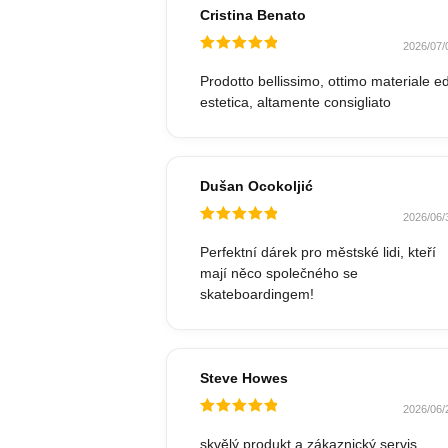
Cristina Benato
2026/07/
Hodnocené
5
z 5
Prodotto bellissimo, ottimo materiale e
estetica, altamente consigliato
Dušan Ocokoljić
2026/06/
Hodnocené
5
z 5
Perfektní dárek pro městské lidi, kteří
mají něco společného se
skateboardingem!
Steve Howes
2026/06/
Hodnocené
5
z 5
skvělý produkt a zákaznický servis