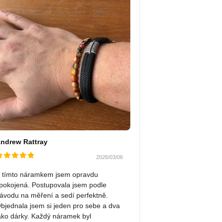
ndrew Rattray
2026/03/06
odnocené
z 5
 tímto náramkem jsem opravdu
pokojená. Postupovala jsem podle
ávodu na měření a sedí perfektně.
bjednala jsem si jeden pro sebe a dva
ako dárky. Každý náramek byl