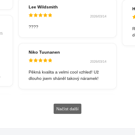
Lee Wildsmith
H
2026/03/14
Hodnocené
H
5
z 5
????
5
R
25
d
Niko Tuunanen
2026/03/14
Hodnocené
5
z 5
Pěkná kvalita a velmi cool vzhled! Už
dlouho jsem sháněl takový náramek!
Načíst další