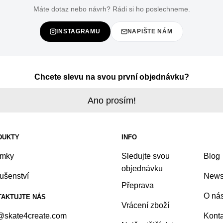
Máte dotaz nebo návrh? Rádi si ho poslechneme.
INSTAGRAMU
NAPIŠTE NÁM
Chcete slevu na svou první objednávku?
Ano prosím!
DUKTY
INFO
amky
Sledujte svou
Blog
objednávku
lušenství
Newsl
Přeprava
O ná
AKTUJTE NÁS
Vrácení zboží
@skate4create.com
Konta