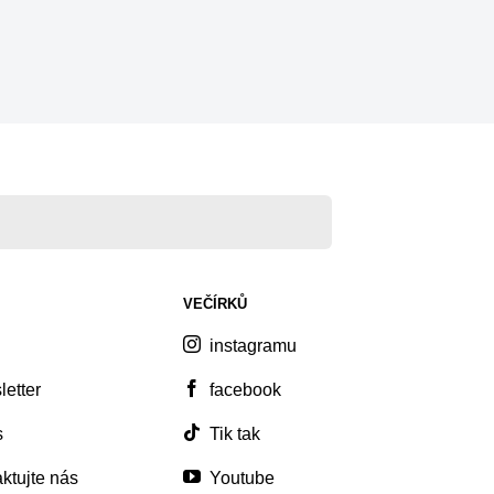
VEČÍRKŮ
instagramu
etter
facebook
s
Tik tak
ktujte nás
Youtube