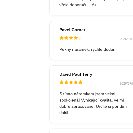
vřele doporučuji. A++
Pavel Corner
2026/07/
Hodnocené
4
z 5
Pěkný náramek, rychlé dodání
David Paul Terry
2026/07/
Hodnocené
5
z 5
S tímto náramkem jsem velmi
spokojená! Vynikající kvalita, velmi
dobře zpracované. Určitě si pořídím
další.