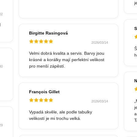
j
Hodnocené
5
z 5
b
02
r
k
d
u
S
Birgitte Rasingová
D
n
2026/03/14
H
o
5
Hodnocené
Š
5
z 5
Velmi dobrá kvalita a servis. Barvy jsou
h
krásné a korálky mají perfektní velikost
pro menší zápěstí.
30
N
François Gillet
H
5
„
2026/03/14
Hodnocené
j
5
z 5
Vypadá skvěle, ale podle tabulky
a
velikostí je mi trochu velká.
T
29