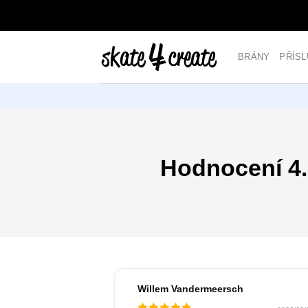
Přejít
na
obsah
BRÁNY
PŘÍSL
Hodnocení 4.
Willem Vandermeersch