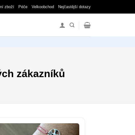
ní zboží
Péče
Velkoobchod
Nejčastější dotazy
ých zákazníků