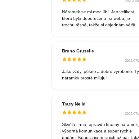
2026/08/
Hodnocené
5
z 5
Náramek se mi moc líbí. Jen velikost,
která byla doporučena na webu, je
trochu těsná, takže si objednám větší.
Bruno Gruselle
2026/07/
Hodnocené
5
z 5
Jako vždy, pěkné a dobře vyrobené. Ty
náramky prostě miluju!
Tracy Neild
2026/07/
Hodnocené
5
z 5
Skvělá firma, opravdu krásný náramek,
výborná komunikace a super rychlé
dodání. Koupila jsem si jich už pár, tak