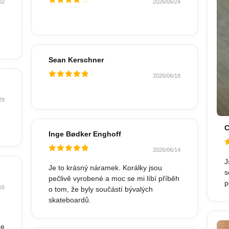
02
2026/06/24
Hodnocené
4
z 5
Sean Kerschner
2026/06/18
Hodnocené
5
z 5
29
C
Inge Bødker Enghoff
2026/06/14
H
Hodnocené
5
J
5
z 5
Je to krásný náramek. Korálky jsou
s
pečlivě vyrobené a moc se mi líbí příběh
p
16
o tom, že byly součástí bývalých
skateboardů.
že