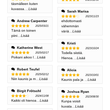
täsmälleen kuten
Nimellinen
Nimellinen
5
ulos 5
5
ulos 5
kuvassa.
...Lisää
Sarah Marisa
2023/11/23
Andrew Carpenter
ehdottomasti
Nimellinen
4
ulos 5
vähemmän
2025/03/21
Tämä on toinen
Nimellinen
väriä
...Lisää
5
ulos 5
piini
...Lisää
Kristi
Katherine West
2023/10/24
Todella siistiä.
2025/02/17
Nimellinen
5
ulos 5
Poikani aikoo l
...Lisää
Nimellinen
Hienoa.
...Lisää
5
ulos 5
Robert Teufel
Alicia
2025/02/12
2023/10/01
Niin kaunis ja m
...Lisää
Nimellinen
Kaunis pala ja
...Lisää
Nimellinen
5
ulos 5
5
ulos 5
Birgit Frötschl
Joshua Ryan
2024/11/08
2023/08/30
Kaikki oli hienoa
...Lisää
Nimellinen
Kunpa voisit
Nimellinen
4
ulos 5
5
ulos 5
kuvata
...Lisää