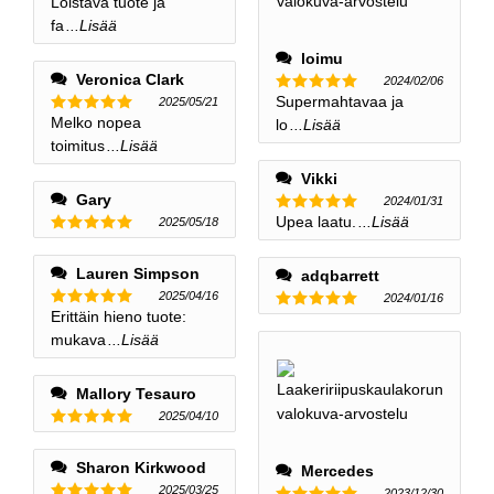
Loistava tuote ja
Nimellinen
5
ulos 5
fa
...Lisää
loimu
Veronica Clark
2024/02/06
Supermahtavaa ja
2025/05/21
Nimellinen
5
ulos 5
Melko nopea
lo
...Lisää
Nimellinen
5
ulos 5
toimitus
...Lisää
Vikki
Gary
2024/01/31
Upea laatu.
...Lisää
2025/05/18
Nimellinen
5
ulos 5
Nimellinen
5
ulos 5
Lauren Simpson
adqbarrett
2025/04/16
2024/01/16
Erittäin hieno tuote:
Nimellinen
Nimellinen
5
ulos 5
5
ulos 5
mukava
...Lisää
Mallory Tesauro
2025/04/10
Nimellinen
5
ulos 5
Sharon Kirkwood
Mercedes
2025/03/25
2023/12/30