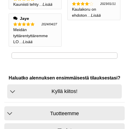
Kauniisti tehty
...Lisää
2023/01/11
Nimellinen
5
ulos 5
Kaulakoru on
Nimellinen
4
ulos 5
ehdoton
...Lisää
Jaye
2024/04/27
Meidän
Nimellinen
5
ulos 5
tyttärentyttäremme
LO
...Lisää
Haluatko alennuksen ensimmäisestä tilauksestasi?
Kyllä kiitos!
Tuotteemme