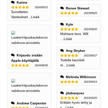
Karine
2024/09/15
Renee Stewart
Suosittelen.
Nimellinen
2023/08/25
5
ulos 5
Vastaukset
...Lisää
Nimellinen
5
ulos 5
Kyle
2023/08/20
Mahtava teos. Will
Nimellinen
5
ulos 5
...Lisää
Ang Stryker
Kirjaudu sisään
2023/06/27
Todella kauniisti
Apple-käyttäjällä
Nimellinen
5
ulos 5
m
...Lisää
2024/08/30
Nimellinen
5
ulos 5
Melinda Wilkinson
2023/04/14
Nimellinen
5
ulos 5
jdabarquez
2023/03/25
Erittäin hyvin tehty ja
Andrew Carpenter
Nimellinen
5
ulos 5
c
...Lisää
2024/08/17