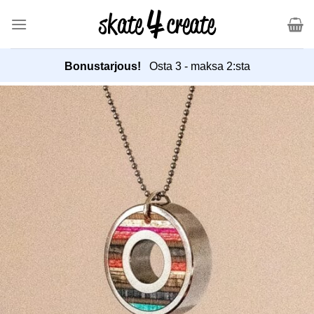
Hyppää
sisältöön
Bonustarjous!
Osta 3 - maksa 2:sta