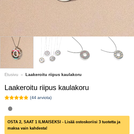
Etusivu
»
Laakeroitu riipus kaulakoru
Laakeroitu riipus kaulakoru
(
44
arviota)
Nimellinen
44
4.89
Pois
5: sta
asiakkaiden
OSTA 2, SAAT 1 ILMAISEKSI - Lisää ostoskoriisi 3 tuotetta ja
arviot
maksa vain kahdesta!