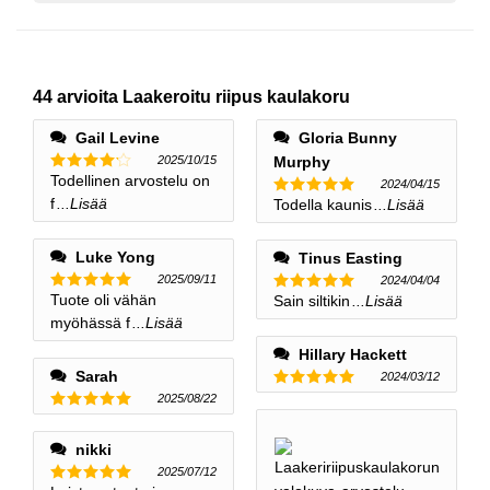
44 arvioita
Laakeroitu riipus kaulakoru
Gail Levine
Gloria Bunny
2025/10/15
Murphy
Todellinen arvostelu on
Nimellinen
2024/04/15
4
ulos 5
f
...Lisää
Todella kaunis
...Lisää
Nimellinen
5
ulos 5
Luke Yong
Tinus Easting
2025/09/11
2024/04/04
Tuote oli vähän
Sain siltikin
...Lisää
Nimellinen
Nimellinen
5
ulos 5
5
ulos 5
myöhässä f
...Lisää
Hillary Hackett
Sarah
2024/03/12
2025/08/22
Nimellinen
5
ulos 5
Nimellinen
5
ulos 5
nikki
2025/07/12