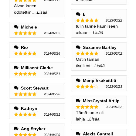
Aivan kuten
Nimellinen
5
ulos 5
odotettiin.
...Lisää
b
2023/03/22
tulin tänne kauniiseen
Michele
Nimellinen
5
ulos 5
aikaan
...Lisää
2024/07/02
Nimellinen
5
ulos 5
Rio
Suzanne Bartley
2024/06/26
2023/03/02
Ostin tämän
Nimellinen
Nimellinen
5
ulos 5
5
ulos 5
itselleni
...Lisää
Millicent Clarke
2024/05/31
Nimellinen
Meripihkakeittiö
5
ulos 5
2023/02/23
Scott Stewart
Nimellinen
2024/05/26
4
ulos 5
Nimellinen
MissCrystal Artlip
5
ulos 5
2023/01/22
Kathryn
Tämä tuote oli
Nimellinen
2024/05/21
5
ulos 5
lahja
...Lisää
Nimellinen
5
ulos 5
Ang Stryker
Alexis Cantrell
2024/04/29